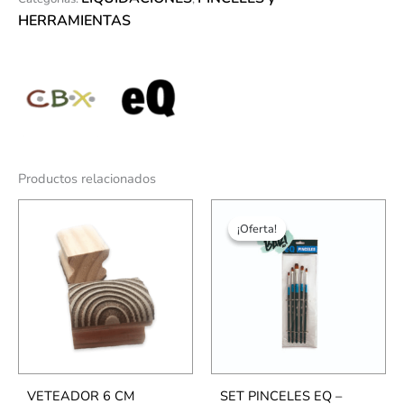
HERRAMIENTAS
Productos relacionados
El
El
precio
precio
¡Oferta!
¡Oferta!
original
actual
era:
es:
$11,864.17.
$4,699.00.
VETEADOR 6 CM
SET PINCELES EQ –