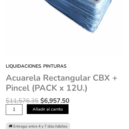
LIQUIDACIONES
PINTURAS
,
Acuarela Rectangular CBX +
Pincel (PACK x 12U.)
$
11,576.35
$
6,957.50
Añadir al carrito