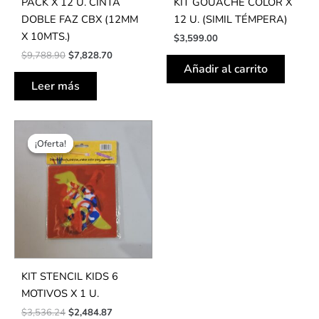
PACK X 12 U. CINTA
KIT GOUACHE COLOR X
DOBLE FAZ CBX (12MM
12 U. (SIMIL TÉMPERA)
X 10MTS.)
$
3,599.00
$
9,788.90
$
7,828.70
Añadir al carrito
Leer más
El
El
precio
precio
¡Oferta!
¡Oferta!
original
actual
era:
es:
$3,536.24.
$2,484.87.
KIT STENCIL KIDS 6
MOTIVOS X 1 U.
$
3,536.24
$
2,484.87