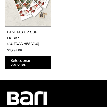
variantes.
Las
opciones
se
pueden
LAMINAS UV OUR
elegir
HOBBY
en
(AUTOADHESIVAS)
la
$
1,799.00
página
de
Seleccionar
producto
opciones