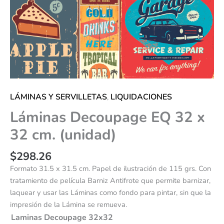
LÁMINAS Y SERVILLETAS
LIQUIDACIONES
,
Láminas Decoupage EQ 32 x
32 cm. (unidad)
$
298.26
Formato 31.5 x 31.5 cm. Papel de ilustración de 115 grs. Con
tratamiento de película Barniz Antifrote que permite barnizar,
laquear y usar las Láminas como fondo para pintar, sin que la
impresión de la Lámina se remueva.
Laminas Decoupage 32x32