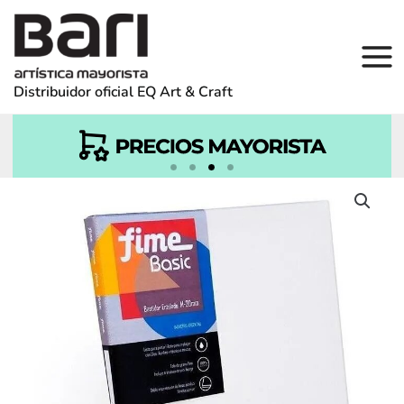
Ir
al
contenido
Distribuidor oficial EQ Art & Craft
Bastidor Fime 40 x 40 (M20)
cantidad