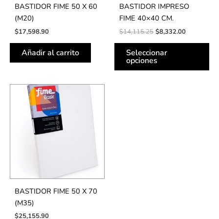
BASTIDOR FIME 50 X 60
BASTIDOR IMPRESO
ele
(M20)
FIME 40×40 CM.
en
$
17,598.90
$
14,115.25
$
8,332.00
la
pá
Añadir al carrito
Seleccionar
de
opciones
pr
BASTIDOR FIME 50 X 70
(M35)
$
25,155.90