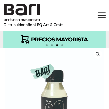
Ir
al
contenido
Distribuidor oficial EQ Art & Craft
Barniz General Brillante 100 CC.
cantidad