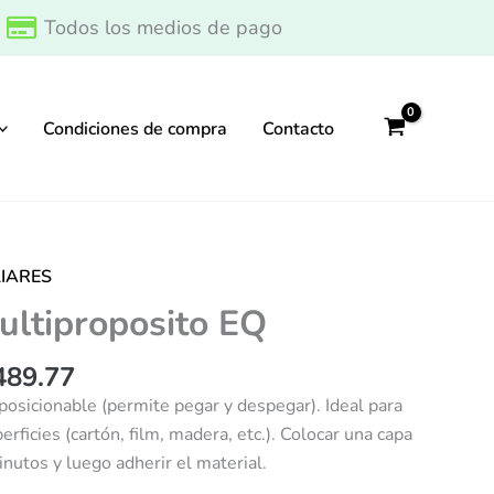
desde
Todos los medios de pago
$1,727.88
hasta
$5,489.77
Condiciones de compra
Contacto
Rango
LIARES
de
ultiproposito EQ
precios:
desde
489.77
$1,727.88
osicionable (permite pegar y despegar). Ideal para
hasta
rficies (cartón, film, madera, etc.). Colocar una capa
$5,489.77
inutos y luego adherir el material.