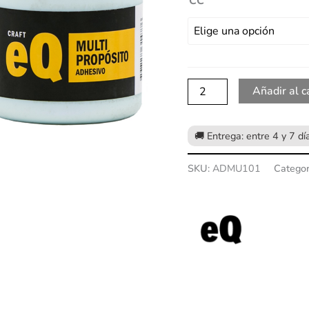
CC
Añadir al c
SKU:
ADMU101
Categor