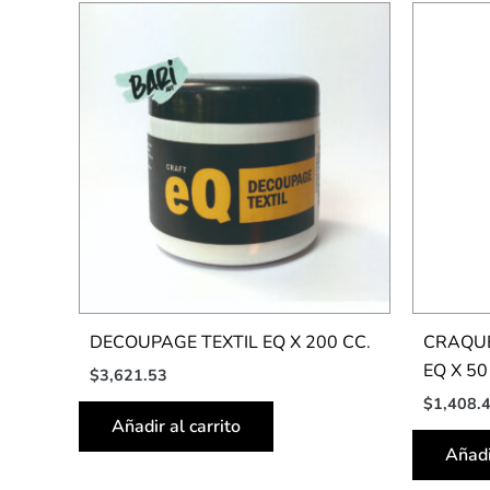
DECOUPAGE TEXTIL EQ X 200 CC.
CRAQU
EQ X 50
$
3,621.53
$
1,408.
Añadir al carrito
Añadi