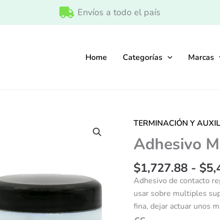
Envíos a todo el país
Home
Categorías
Marcas
TERMINACIÓN Y AUXI
Adhesivo
Multiproposito
Adhesivo M
EQ
cantidad
$
1,727.88
-
$
5,
Adhesivo de contacto rep
usar sobre multiples supe
fina, dejar actuar unos m